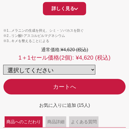
乾燥などの紫外線ダメージに負けない、すこやかな肌をキ
詳しく見る
ープします。大人の深まるシミを本格ケアし、透明感※3の
ある明るく澄んだ肌へ導きます。
※1...メラニンの生成を抑え、シミ・ソバカスを防ぐ
※2...リン酸l-アスコルビルマグネシウム
※3...キメを整えることによる
通常価格:
¥4,620 (税込)
1＋1セール価格(2個):
¥4,620 (税込)
カートへ
お気に入りに追加 (15人)
商品へのこだわり
商品詳細
よくある質問