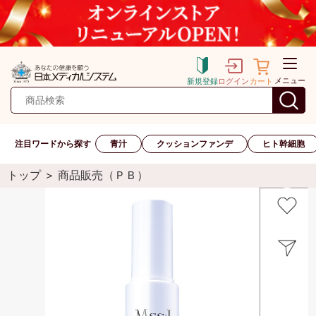
メニュー
新規登録
ログイン
カート
注目ワードから探す
青汁
クッションファンデ
ヒト幹細胞
トップ
＞
商品販売（ＰＢ）