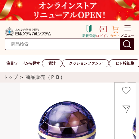
メニュー
新規登録
ログイン
カート
注目ワードから探す
青汁
クッションファンデ
ヒト幹細胞
トップ
＞
商品販売（ＰＢ）