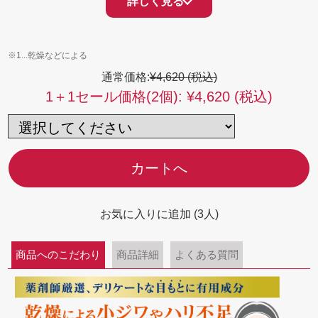
詳しく見る
けるように肌の外側からケアします。更に、ヒト幹細胞順
化培養液を肌の内側へ届けるため、豊富な美容成分を抱え
込む「ビタミン誘導体を高濃度に配合したナノエマルショ
※1...乾燥などによる
ン」と、「ピュア（純粋）レチノール」を配合。内側から
通常価格:
¥4,620 (税込)
1＋1セール価格(2個):
¥4,620 (税込)
ハリを与え、ふっくらと弾力のある目元をサポートしま
す。
カートへ
お気に入りに追加 (3人)
商品へのこだわり
商品詳細
よくある質問