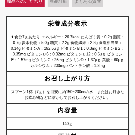
商品へのこだわり
商品詳細
よくある質問
栄養成分表示
１食分7ｇあたり エネルギー：26.7kcal たんぱく質：0.2g 脂質：
0.7g 炭水化物：5.0g 糖質：2.2g 食物繊維：2.8g 食塩相当量：
0.14g ビタミンA：192.5μｇ ビタミンＢ1：0.3mg ビタミンＢ2：
0.35mg ビタミンＢ6：0.32mg ビタミンＢ12：0.6μｇ ビタミン
E：1.57mg ビタミンC：25mg ビタミンD：1.37μｇ 葉酸：60μｇ
カルシウム：200mg パントテン酸：1.2mg
お召し上がり方
スプーン1杯（7ｇ）を目安に約150~200ccの水、またはお好きな
お飲み物などに溶かしてお召し上がりください。
内容量
140ｇ