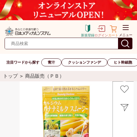
メニュー
新規登録
ログイン
カート
注目ワードから探す
青汁
クッションファンデ
ヒト幹細胞
トップ
＞
商品販売（ＰＢ）