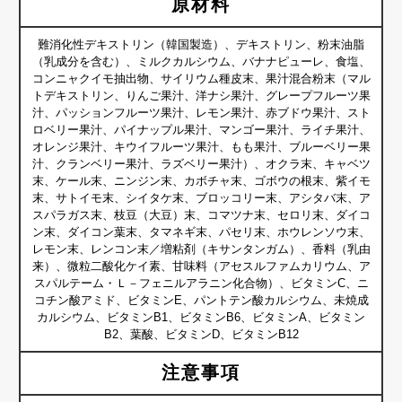
原材料
難消化性デキストリン（韓国製造）、デキストリン、粉末油脂
（乳成分を含む）、ミルクカルシウム、バナナピューレ、食塩、
コンニャクイモ抽出物、サイリウム種皮末、果汁混合粉末（マル
トデキストリン、りんご果汁、洋ナシ果汁、グレープフルーツ果
汁、パッションフルーツ果汁、レモン果汁、赤ブドウ果汁、スト
ロベリー果汁、パイナップル果汁、マンゴー果汁、ライチ果汁、
オレンジ果汁、キウイフルーツ果汁、もも果汁、ブルーベリー果
汁、クランベリー果汁、ラズベリー果汁）、オクラ末、キャベツ
末、ケール末、ニンジン末、カボチャ末、ゴボウの根末、紫イモ
末、サトイモ末、シイタケ末、ブロッコリー末、アシタバ末、ア
スパラガス末、枝豆（大豆）末、コマツナ末、セロリ末、ダイコ
ン末、ダイコン葉末、タマネギ末、パセリ末、ホウレンソウ末、
レモン末、レンコン末／増粘剤（キサンタンガム）、香料（乳由
来）、微粒二酸化ケイ素、甘味料（アセスルファムカリウム、ア
スパルテーム・Ｌ－フェニルアラニン化合物）、ビタミンC、ニ
コチン酸アミド、ビタミンE、パントテン酸カルシウム、未焼成
カルシウム、ビタミンB1、ビタミンB6、ビタミンA、ビタミン
B2、葉酸、ビタミンD、ビタミンB12
注意事項