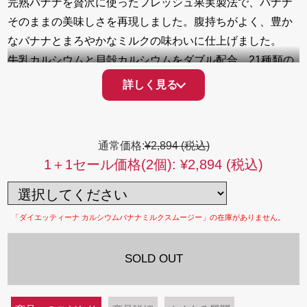
完熟バナナを贅沢に使ったフレッシュ果実製法で、バナナ
そのままの美味しさを再現しました。腹持ちがよく、豊か
なバナナとまろやかなミルクの味わいに仕上げました。
牛乳カルシウムと貝殻カルシウムをダブル配合。21種類の
国産野菜、17種類のフルーツに加え、カルシウムの吸収を
詳しく見る
サポートするためビタミンDを黄金バランスで配合、1食た
ったの26.7kcal、アイスだけでなく、ホットでも楽しめま
す。１日※牛乳3本分のカルシウムを手軽に、欲張りダイエ
通常価格:
¥2,894 (税込)
ットスムージーです。
1＋1セール価格(2個):
¥2,894 (税込)
※1日3食分(21g)の計算による
「ダイエッティーナ カルシウムバナナミルクスムージー」の在庫がありません。
SOLD OUT