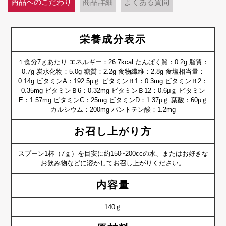
商品へのこだわり
商品詳細
よくある質問
栄養成分表示
１食分7ｇあたり エネルギー：26.7kcal たんぱく質：0.2g 脂質：
0.7g 炭水化物：5.0g 糖質：2.2g 食物繊維：2.8g 食塩相当量：
0.14g ビタミンA：192.5μｇ ビタミンＢ1：0.3mg ビタミンＢ2：
0.35mg ビタミンＢ6：0.32mg ビタミンＢ12：0.6μｇ ビタミン
E：1.57mg ビタミンC：25mg ビタミンD：1.37μｇ 葉酸：60μｇ
カルシウム：200mg パントテン酸：1.2mg
お召し上がり方
スプーン1杯（7ｇ）を目安に約150~200ccの水、またはお好きな
お飲み物などに溶かしてお召し上がりください。
内容量
140ｇ