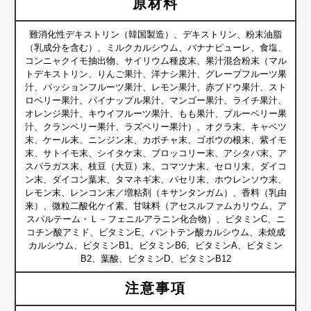
原材料
難消化性デキストリン（韓国製造）、デキストリン、粉末油脂
（乳成分を含む）、ミルクカルシウム、バナナピューレ、食塩、
コンニャクイモ抽出物、サイリウム種皮末、果汁混合粉末（マル
トデキストリン、りんご果汁、洋ナシ果汁、グレープフルーツ果
汁、パッションフルーツ果汁、レモン果汁、赤ブドウ果汁、スト
ロベリー果汁、パイナップル果汁、マンゴー果汁、ライチ果汁、
オレンジ果汁、キウイフルーツ果汁、もも果汁、ブルーベリー果
汁、クランベリー果汁、ラズベリー果汁）、オクラ末、キャベツ
末、ケール末、ニンジン末、カボチャ末、ゴボウの根末、紫イモ
末、サトイモ末、シイタケ末、ブロッコリー末、アシタバ末、ア
スパラガス末、枝豆（大豆）末、コマツナ末、セロリ末、ダイコ
ン末、ダイコン葉末、タマネギ末、パセリ末、ホウレンソウ末、
レモン末、レンコン末／増粘剤（キサンタンガム）、香料（乳由
来）、微粒二酸化ケイ素、甘味料（アセスルファムカリウム、ア
スパルテーム・Ｌ－フェニルアラニン化合物）、ビタミンC、ニ
コチン酸アミド、ビタミンE、パントテン酸カルシウム、未焼成
カルシウム、ビタミンB1、ビタミンB6、ビタミンA、ビタミン
B2、葉酸、ビタミンD、ビタミンB12
注意事項