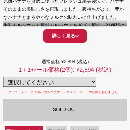
完熟バナナを贅沢に使ったフレッシュ果実製法で、バナナ
そのままの美味しさを再現しました。腹持ちがよく、豊か
なバナナとまろやかなミルクの味わいに仕上げました。
牛乳カルシウムと貝殻カルシウムをダブル配合。21種類の
国産野菜、17種類のフルーツに加え、カルシウムの吸収を
詳しく見る
サポートするためビタミンDを黄金バランスで配合、1食た
ったの26.7kcal、アイスだけでなく、ホットでも楽しめま
す。１日※牛乳3本分のカルシウムを手軽に、欲張りダイエ
通常価格:
¥2,894 (税込)
ットスムージーです。
1＋1セール価格(2個):
¥2,894 (税込)
※1日3食分(21g)の計算による
「ダイエッティーナ カルシウムバナナミルクスムージー」の在庫がありません。
SOLD OUT