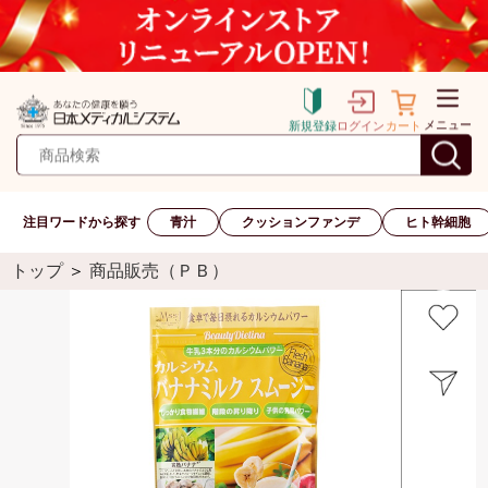
メニュー
新規登録
ログイン
カート
注目ワードから探す
青汁
クッションファンデ
ヒト幹細胞
トップ
＞
商品販売（ＰＢ）