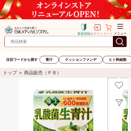
メニュー
新規登録
ログイン
カート
注目ワードから探す
青汁
クッションファンデ
ヒト幹細胞
トップ
＞
商品販売（ＰＢ）