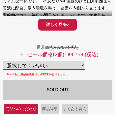
ミアムな一杯です。 1杯あたり600億個のひと由来乳酸菌を
贅沢に配合。腸内環境を整え、健康を内側から支えます。
乳酸菌の力で、毎日の調子をサポートします。大麦若葉、
ケール、明日葉をはじめとする23種類の高品質な国産野菜
詳しく見る
を使用、 新鮮な野菜の旨味と栄養を逃さない生搾り製法に
より、搾りたての新鮮さをそのままに、野菜本来の栄養価
と吸収性を高めました。 さらに、プラミアム「金の抹茶」
通常価格:
¥3,758 (税込)
を配合し、後味のふくよかさをプラス。極上の美味しさ
1＋1セール価格(2個):
¥3,758 (税込)
で、忙しい日々の中で手軽に栄養を補給し、すっきりすこ
やかな生活をサポートします。
「MssJ 極上乳酸菌生青汁」の在庫がありません。
SOLD OUT
商品へのこだわり
商品詳細
よくある質問