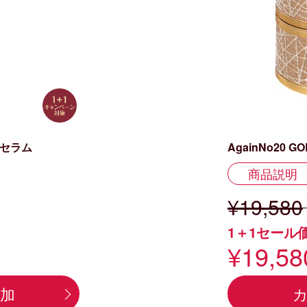
ル セラム
AgainNo20 
商品説明
¥19,580
）
1＋1セール
¥19,58
加