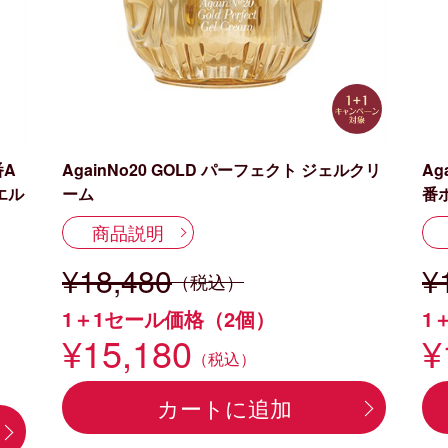
番A
AgainNo20 GOLD パーフェクト ジェルクリ
Ag
エル
ーム
番
商品説明
¥18,480
¥
（税込）
1＋1セール価格（2個）
1
¥15,180
¥
（税込）
カートに追加