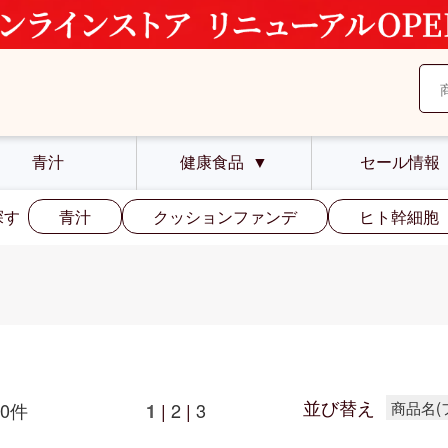
青汁
健康食品
▼
セール情報
探す
青汁
クッションファンデ
ヒト幹細胞
並び替え
商品名(
0件
|
2
|
3
1