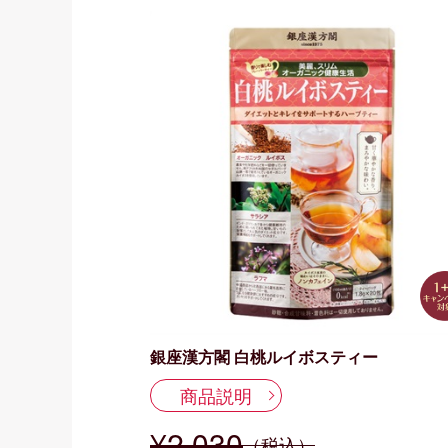
銀座漢方閣 白桃ルイボスティー
商品説明
¥2,030
（税込）