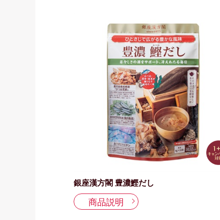
銀座漢方閣 豊濃鰹だし
商品説明