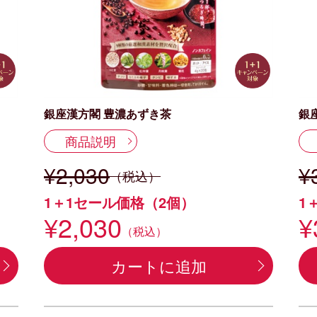
銀座漢方閣 豊濃あずき茶
銀
商品説明
¥2,030
¥
（税込）
1＋1セール価格（2個）
1
¥2,030
¥
（税込）
カートに追加