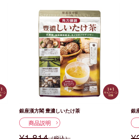
銀座漢方閣 豊濃しいたけ茶
銀
商品説明
¥1,814
¥
（税込）