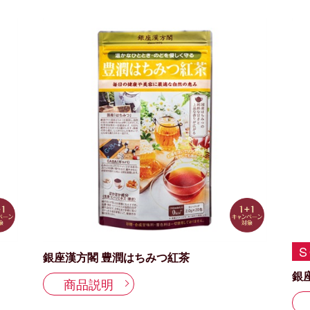
S
銀座漢方閣 豊潤はちみつ紅茶
銀
商品説明